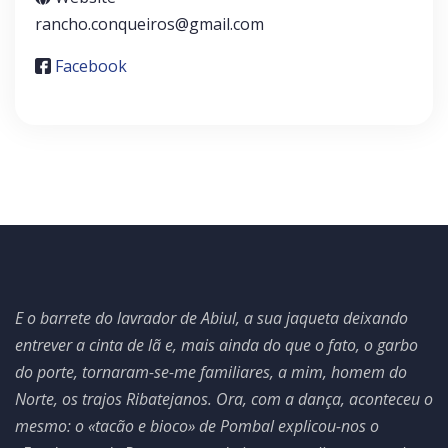
rancho.conqueiros@gmail.com
Facebook
E o barrete do lavrador de Abiul, a sua jaqueta deixando
entrever a cinta de lã e, mais ainda do que o fato, o garbo
do porte, tornaram-se-me familiares, a mim, homem do
Norte, os trajos Ribatejanos. Ora, com a dança, aconteceu o
mesmo: o «tacão e bioco» de Pombal explicou-nos o