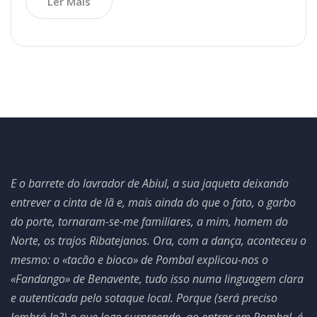
Ler Mais
E o barrete do lavrador de Abiul, a sua jaqueta deixando
entrever a cinta de lã e, mais ainda do que o fato, o garbo
do porte, tornaram-se-me familiares, a mim, homem do
Norte, os trajos Ribatejanos. Ora, com a dança, aconteceu o
mesmo: o «tacão e bioco» de Pombal explicou-nos o
«Fandango» de Benavente, tudo isso numa linguagem clara
e autenticada pelo sotaque local. Porque (será preciso
lembrá-lo?) o que logo surpreende, ao entrar em Pombal, é