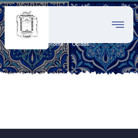
Óbidos
Home
Óbidos