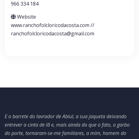
966 334 184
Website
www.ranchofolcloricodacosta.com //
ranchofolcloricodacosta@gmail.com
E o barrete do lavrador de Abiul, a sua jaqueta deixando
entrever a cinta de lã e, mais ainda do que o fato, o garbo
do porte, tornaram-se-me familiares, a mim, homem do